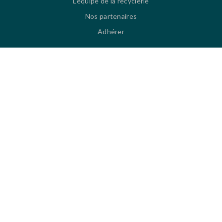
L'équipe de la recyclerie
Nos partenaires
Adhérer
LA BOUTIQUE
A Saint-Nazaire
SERVICES
Sensibilisation
Location
Livraisons
Scénographie d’espaces
INFOS PRATIQUES