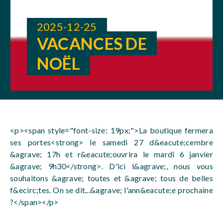
2025-12-25
VACANCES DE
NOËL
<p><span style="font-size: 19px;">La boutique fermera
ses portes<strong> le samedi 27 d&eacute;cembre
&agrave; 17h et r&eacute;ouvrira le mardi 6 janvier
&agrave; 9h30</strong>. D'ici l&agrave;, nous vous
souhaitons &agrave; toutes et &agrave; tous de belles
f&ecirc;tes. On se dit...&agrave; l'ann&eacute;e prochaine
?</span></p>